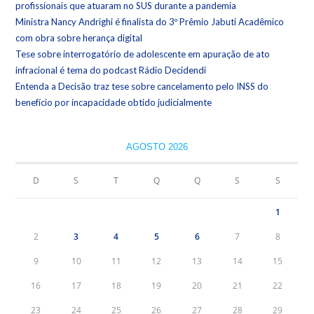
profissionais que atuaram no SUS durante a pandemia
Ministra Nancy Andrighi é finalista do 3º Prêmio Jabuti Acadêmico
com obra sobre herança digital
Tese sobre interrogatório de adolescente em apuração de ato
infracional é tema do podcast Rádio Decidendi
Entenda a Decisão traz tese sobre cancelamento pelo INSS do
benefício por incapacidade obtido judicialmente
AGOSTO 2026
D
S
T
Q
Q
S
S
1
2
3
4
5
6
7
8
9
10
11
12
13
14
15
16
17
18
19
20
21
22
23
24
25
26
27
28
29