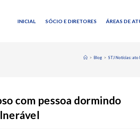
INICIAL
SÓCIO E DIRETORES
ÁREAS DE A
>
Blog
>
STJ Notícias: ato
inoso com pessoa dormindo
lnerável