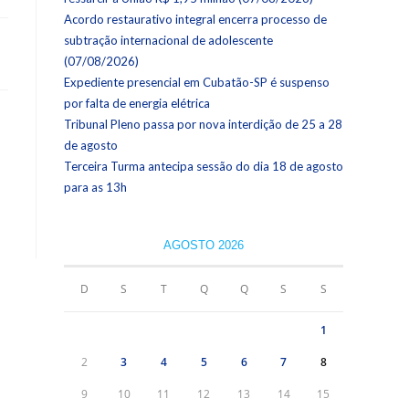
Acordo restaurativo integral encerra processo de
subtração internacional de adolescente
(07/08/2026)
Expediente presencial em Cubatão-SP é suspenso
por falta de energia elétrica
Tribunal Pleno passa por nova interdição de 25 a 28
de agosto
Terceira Turma antecipa sessão do dia 18 de agosto
para as 13h
AGOSTO 2026
D
S
T
Q
Q
S
S
1
2
3
4
5
6
7
8
9
10
11
12
13
14
15