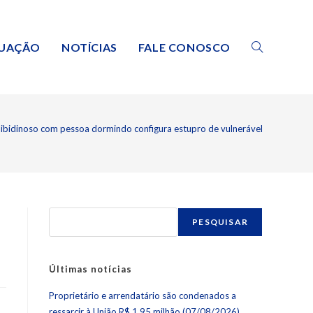
TUAÇÃO
NOTÍCIAS
FALE CONOSCO
 libidinoso com pessoa dormindo configura estupro de vulnerável
PESQUISAR
Últimas notícias
Proprietário e arrendatário são condenados a
ressarcir à União R$ 1,95 milhão (07/08/2026)