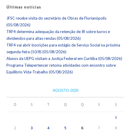
Últimas notícias
JFSC recebe visita do secretário de Obras de Florianópolis
(05/08/2026)
TRF4 determina adequação da retenção de IR sobre lucros e
dividendos para altas rendas (05/08/2026)
TRF4 vai abrir inscrições para estágio de Serviço Social na próxima
segunda-feira (10/8) (05/08/2026)
Alunos da UEPG visitam a Justiça Federal em Curitiba (05/08/2026)
Programa Telepertencer retoma atividades com encontro sobre
Equilíbrio Vida-Trabalho (05/08/2026)
AGOSTO 2026
D
S
T
Q
Q
S
S
1
2
3
4
5
6
7
8