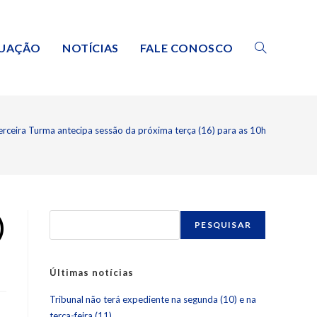
TUAÇÃO
NOTÍCIAS
FALE CONOSCO
erceira Turma antecipa sessão da próxima terça (16) para as 10h
)
PESQUISAR
Últimas notícias
Tribunal não terá expediente na segunda (10) e na
terça-feira (11)