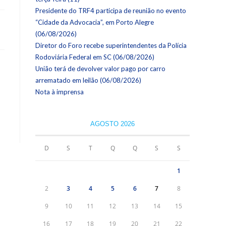
Presidente do TRF4 participa de reunião no evento
“Cidade da Advocacia”, em Porto Alegre
(06/08/2026)
Diretor do Foro recebe superintendentes da Polícia
Rodoviária Federal em SC (06/08/2026)
União terá de devolver valor pago por carro
arrematado em leilão (06/08/2026)
Nota à imprensa
AGOSTO 2026
D
S
T
Q
Q
S
S
1
2
3
4
5
6
7
8
9
10
11
12
13
14
15
16
17
18
19
20
21
22