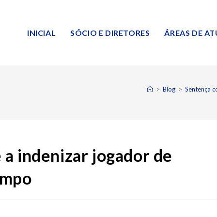
INICIAL
SÓCIO E DIRETORES
ÁREAS DE A
>
Blog
>
Sentença c
a indenizar jogador de
ampo