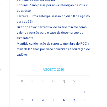
Tribunal Pleno passa por nova interdição de 25 a 28
de agosto
Terceira Turma antecipa sessão do dia 18 de agosto
5
para as 13h
Juiz pode fixar percentual do salário mínimo como
valor da pensão para o caso de desemprego do
alimentante
Mantida condenação de suposto membro do PCC a
mais de 87 anos por cinco homicídios e ocultação de
cadáver
e
AGOSTO 2026
D
S
T
Q
Q
S
S
1
2
3
4
5
6
7
8