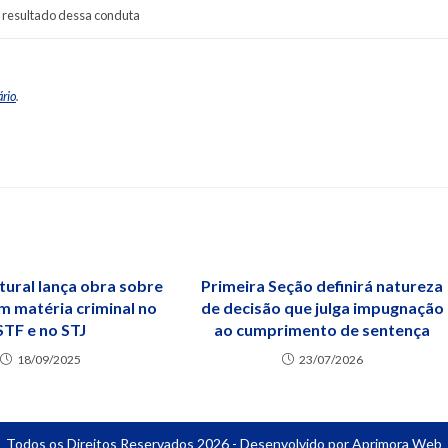
o resultado dessa conduta
ário
.
tural lança obra sobre
Primeira Seção definirá natureza
m matéria criminal no
de decisão que julga impugnação
STF e no STJ
ao cumprimento de sentença
18/09/2025
23/07/2026
Todos os Direitos Reservados 2026 - Desenvolvido por Aprimora Web