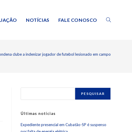
TUAÇÃO
NOTÍCIAS
FALE CONOSCO
ondena clube a indenizar jogador de futebol lesionado em campo
PESQUISAR
Últimas notícias
Expediente presencial em Cubatão-SP é suspenso
por falta de energia elétrica