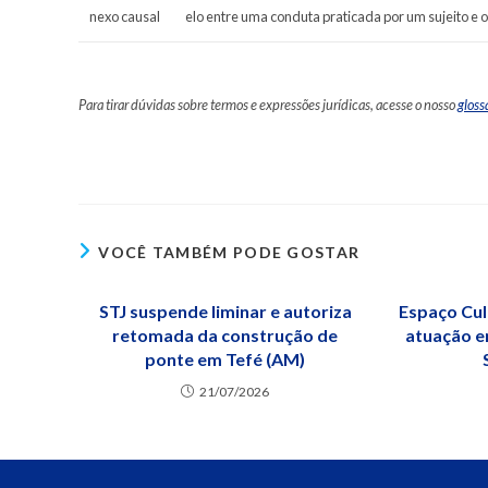
nexo causal
elo entre uma conduta praticada por um sujeito e 
Para tirar dúvidas sobre termos e expressões jurídicas, acesse o nosso
gloss
VOCÊ TAMBÉM PODE GOSTAR
STJ suspende liminar e autoriza
Espaço Cul
retomada da construção de
atuação e
ponte em Tefé (AM)
21/07/2026