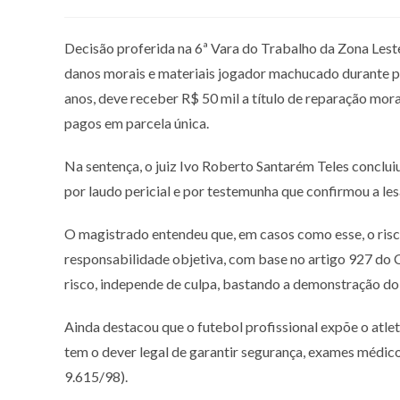
Decisão proferida na 6ª Vara do Trabalho da Zona Lest
danos morais e materiais jogador machucado durante par
anos, deve receber R$ 50 mil a título de reparação mor
pagos em parcela única.
Na sentença, o juiz Ivo Roberto Santarém Teles conclu
por laudo pericial e por testemunha que confirmou a les
O magistrado entendeu que, em casos como esse, o risco
responsabilidade objetiva, com base no artigo 927 do 
risco, independe de culpa, bastando a demonstração do 
Ainda destacou que o futebol profissional expõe o atleta
tem o dever legal de garantir segurança, exames médico
9.615/98).