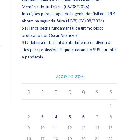
Memória do Judiciário (06/08/2026)
Inscrições para estágio de Engenharia Civil no TRF4
abrem na segunda-feira (10/8) (06/08/2026)
STJ lança pedra fundamental de último bloco
projetado por Oscar Niemeyer
STJ definirá data final do abatimento da dívida do
Fies para profissionais que atuaram no SUS durante
a pandemia
AGOSTO 2026
D
S
T
Q
Q
S
S
1
2
3
4
5
6
7
8
9
10
11
12
13
14
15
16
17
18
19
20
21
22