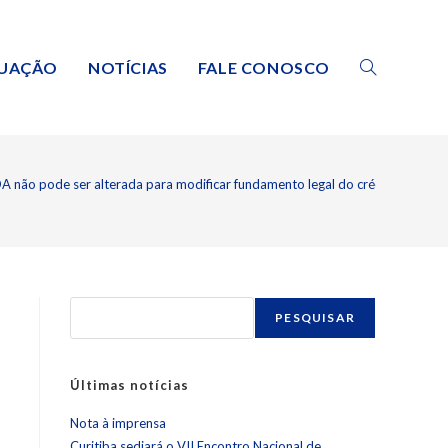
TUAÇÃO
NOTÍCIAS
FALE CONOSCO
A não pode ser alterada para modificar fundamento legal do crédito tributár
PESQUISAR
Últimas notícias
Nota à imprensa
Curitiba sediará o VII Encontro Nacional de