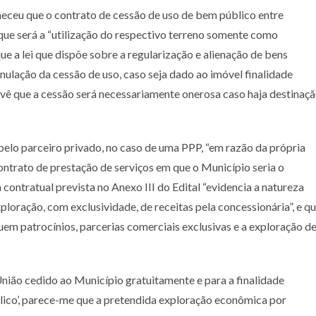
nheceu que o contrato de cessão de uso de bem público entre
que será a “utilização do respectivo terreno somente como
 a lei que dispõe sobre a regularização e alienação de bens
nulação da cessão de uso, caso seja dado ao imóvel finalidade
evê que a cessão será necessariamente onerosa caso haja destinaç
 pelo parceiro privado, no caso de uma PPP, “em razão da própria
contrato de prestação de serviços em que o Município seria o
a contratual prevista no Anexo III do Edital “evidencia a natureza
ploração, com exclusividade, de receitas pela concessionária”, e q
luem patrocínios, parcerias comerciais exclusivas e a exploração d
ião cedido ao Município gratuitamente e para a finalidade
lico’, parece-me que a pretendida exploração econômica por