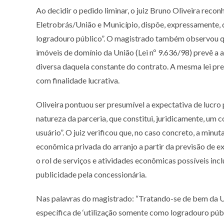
Ao decidir o pedido liminar, o juiz Bruno Oliveira reco
Eletrobrás/União e Município, dispõe, expressamente, 
logradouro público”. O magistrado também observou que
imóveis de domínio da União (Lei nº 9.636/98) prevê a a
diversa daquela constante do contrato. A mesma lei pr
com finalidade lucrativa.
Oliveira pontuou ser presumível a expectativa de lucro
natureza da parceria, que constitui, juridicamente, um 
usuário”. O juiz verificou que, no caso concreto, a minut
econômica privada do arranjo a partir da previsão de ex
o rol de serviços e atividades econômicas possíveis inc
publicidade pela concessionária.
Nas palavras do magistrado: “Tratando-se de bem da Un
específica de ‘utilização somente como logradouro púb