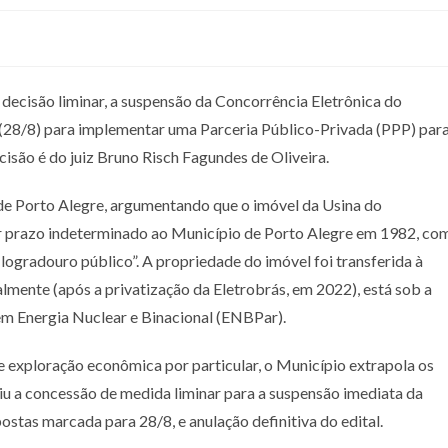
 decisão liminar, a suspensão da Concorrência Eletrônica do
 (28/8) para implementar uma Parceria Público-Privada (PPP) par
isão é do juiz Bruno Risch Fagundes de Oliveira.
 de Porto Alegre, argumentando que o imóvel da Usina do
r prazo indeterminado ao Município de Porto Alegre em 1982, co
ogradouro público”. A propriedade do imóvel foi transferida à
lmente (após a privatização da Eletrobrás, em 2022), está sob a
em Energia Nuclear e Binacional (ENBPar).
 exploração econômica por particular, o Município extrapola os
diu a concessão de medida liminar para a suspensão imediata da
stas marcada para 28/8, e anulação definitiva do edital.