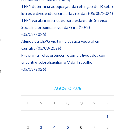
TRF4 determina adequação da retenção de IR sobre
lucros e dividendos para altas rendas (05/08/2026)
TRF4 vai abrir inscrições para estágio de Serviço
Social na próxima segunda-feira (10/8)
(05/08/2026)
a
Alunos da UEPG visitam a Justiça Federal em
Curitiba (05/08/2026)
Programa Telepertencer retoma atividades com
encontro sobre Equilíbrio Vida-Trabalho
(05/08/2026)
m
AGOSTO 2026
D
S
T
Q
Q
S
S
1
2
3
4
5
6
7
8