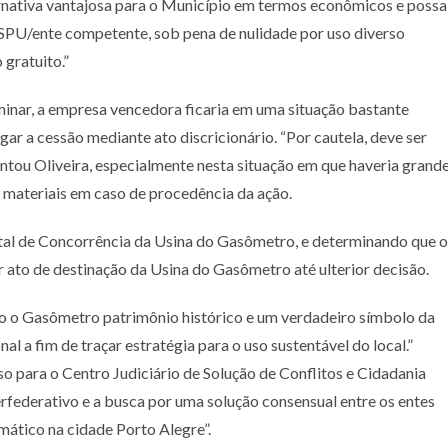
ernativa vantajosa para o Município em termos econômicos e possa
a SPU/ente competente, sob pena de nulidade por uso diverso
 gratuito.”
iminar, a empresa vencedora ficaria em uma situação bastante
gar a cessão mediante ato discricionário. “Por cautela, deve ser
ntou Oliveira, especialmente nesta situação em que haveria grand
 materiais em caso de procedência da ação.
dital de Concorrência da Usina do Gasômetro, e determinando que o
 ato de destinação da Usina do Gasômetro até ulterior decisão.
do o Gasômetro patrimônio histórico e um verdadeiro símbolo da
l a fim de traçar estratégia para o uso sustentável do local.”
 para o Centro Judiciário de Solução de Conflitos e Cidadania
terfederativo e a busca por uma solução consensual entre os entes
mático na cidade Porto Alegre”.