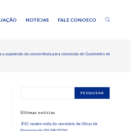
TUAÇÃO
NOTÍCIAS
FALE CONOSCO
ina a suspensão da concorrência para concessão do Gasômetro em uma PPP 
PESQUISAR
Últimas notícias
JFSC recebe visita do secretário de Obras de
Florianópolis (05/08/2026)