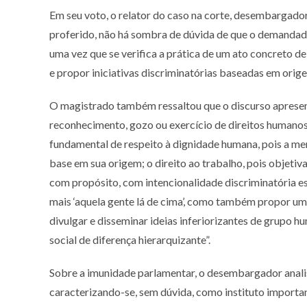
Em seu voto, o relator do caso na corte, desembargador
proferido, não há sombra de dúvida de que o demandado 
uma vez que se verifica a prática de um ato concreto d
e propor iniciativas discriminatórias baseadas em orige
O magistrado também ressaltou que o discurso apresento
reconhecimento, gozo ou exercício de direitos humanos 
fundamental de respeito à dignidade humana, pois a m
base em sua origem; o direito ao trabalho, pois objetiv
com propósito, com intencionalidade discriminatória esp
mais ‘aquela gente lá de cima’, como também propor uma
divulgar e disseminar ideias inferiorizantes de grupo 
social de diferença hierarquizante”.
Sobre a imunidade parlamentar, o desembargador analiso
caracterizando-se, sem dúvida, como instituto importan