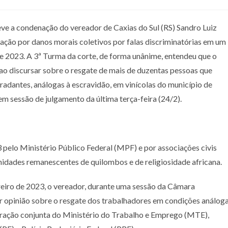
ve a condenação do vereador de Caxias do Sul (RS) Sandro Luiz
zação por danos morais coletivos por falas discriminatórias em um
e 2023. A 3ª Turma da corte, de forma unânime, entendeu que o
ao discursar sobre o resgate de mais de duzentas pessoas que
adantes, análogas à escravidão, em vinícolas do município de
m sessão de julgamento da última terça-feira (24/2).
 pelo Ministério Público Federal (MPF) e por associações civis
nidades remanescentes de quilombos e de religiosidade africana.
eiro de 2023, o vereador, durante uma sessão da Câmara
r opinião sobre o resgate dos trabalhadores em condições análog
eração conjunta do Ministério do Trabalho e Emprego (MTE),