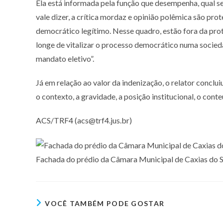
Ela está informada pela função que desempenha, qual sej
vale dizer, a crítica mordaz e opinião polêmica são pr
democrático legítimo. Nesse quadro, estão fora da prote
longe de vitalizar o processo democrático numa socied
mandato eletivo”.
Já em relação ao valor da indenização, o relator conclu
o contexto, a gravidade, a posição institucional, o cont
ACS/TRF4 (acs@trf4.jus.br)
Fachada do prédio da Câmara Municipal de Caxias do Su
VOCÊ TAMBÉM PODE GOSTAR