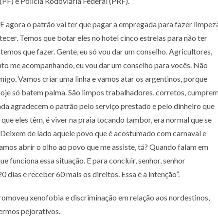
PF) e Polícia Rodoviária Federal (PRF).
 “E agora o patrão vai ter que pagar a empregada para fazer limpez
ecer. Temos que botar eles no hotel cinco estrelas para não ter
temos que fazer. Gente, eu só vou dar um conselho. Agricultores,
nto me acompanhando, eu vou dar um conselho para vocês. Não
igo. Vamos criar uma linha e vamos atar os argentinos, porque
hoje só batem palma. São limpos trabalhadores, corretos, cumpre
inda agradecem o patrão pelo serviço prestado e pelo dinheiro que
que eles têm, é viver na praia tocando tambor, era normal que se
ão. Deixem de lado aquele povo que é acostumado com carnaval e
amos abrir o olho ao povo que me assiste, tá? Quando falam em
 funciona essa situação. E para concluir, senhor, senhor
20 dias e receber 60 mais os direitos. Essa é a intenção”.
promoveu xenofobia e discriminação em relação aos nordestinos,
ermos pejorativos.