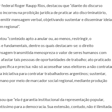
 federal Roger Raupp Rios, destacou que “diante do discurso
incorreu na proibição jurídica de praticar ato discriminatório,
e emitir mensagem verbal, objetivando sustentar e disseminar ideia
m regional”.
u “conteúdo apto a anular ou, ao menos, restringir, o
e fundamentais, dentre os quais destacam-se: o direito
ensagem transmitida menospreza o valor de seres humanos com
a afastar tais pessoas de oportunidades de trabalho; ato praticado
ecífica e precisa: não só aconselhar seus eleitores a não contrata
 iniciativa para contratar trabalhadores argentinos; sustentar,
humano por meio de marcador social regional, mediante produção
u que “ela é garantia institucional da representação popular,
tíssimo para a democracia. Sua extensão, contudo, não é ilimitada