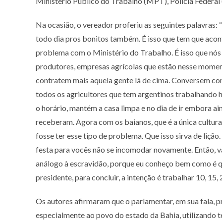
Ministério Público do Trabalho (MPT), Polícia Federal (
Na ocasião, o vereador proferiu as seguintes palavras:
todo dia pros bonitos também. É isso que tem que acont
problema com o Ministério do Trabalho. É isso que nós 
produtores, empresas agrícolas que estão nesse mome
contratem mais aquela gente lá de cima. Conversem com
todos os agricultores que tem argentinos trabalhando 
o horário, mantém a casa limpa e no dia de ir embora a
receberam. Agora com os baianos, que é a única cultura 
fosse ter esse tipo de problema. Que isso sirva de liç
festa para vocês não se incomodar novamente. Então, v
análogo à escravidão, porque eu conheço bem como é que
presidente, para concluir, a intenção é trabalhar 10, 15, 
Os autores afirmaram que o parlamentar, em sua fala, 
especialmente ao povo do estado da Bahia, utilizando t