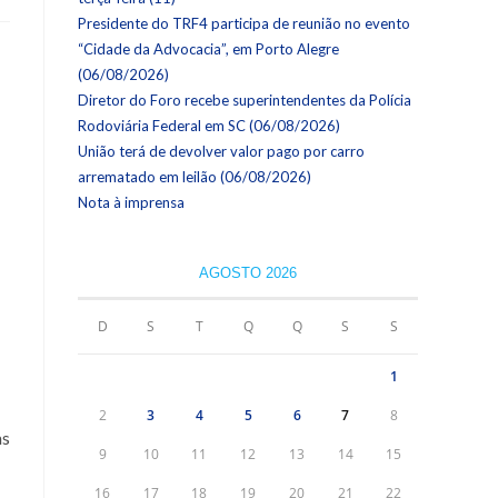
Presidente do TRF4 participa de reunião no evento
“Cidade da Advocacia”, em Porto Alegre
(06/08/2026)
Diretor do Foro recebe superintendentes da Polícia
Rodoviária Federal em SC (06/08/2026)
União terá de devolver valor pago por carro
arrematado em leilão (06/08/2026)
Nota à imprensa
AGOSTO 2026
D
S
T
Q
Q
S
S
1
2
3
4
5
6
7
8
as
9
10
11
12
13
14
15
16
17
18
19
20
21
22