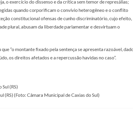
a, o exercício do dissenso e da crítica sem temor de represálias;
otegidas quando corporificam o convívio heterogêneo e o conflito
ção constitucional ofensas de cunho discriminatório, cujo efeito,
ade plural, abusam da liberdade parlamentar e desvirtuam o
iu que “o montante fixado pela sentença se apresenta razoável, dad
eúdo, os direitos afetados e a repercussão havidas no caso”.
l (RS) (Foto: Câmara Municipal de Caxias do Sul)