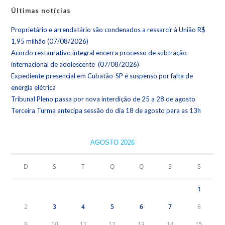
Últimas notícias
Proprietário e arrendatário são condenados a ressarcir à União R$
1,95 milhão (07/08/2026)
Acordo restaurativo integral encerra processo de subtração
internacional de adolescente (07/08/2026)
Expediente presencial em Cubatão-SP é suspenso por falta de
energia elétrica
Tribunal Pleno passa por nova interdição de 25 a 28 de agosto
Terceira Turma antecipa sessão do dia 18 de agosto para as 13h
AGOSTO 2026
D
S
T
Q
Q
S
S
1
2
3
4
5
6
7
8
9
10
11
12
13
14
15