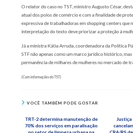
O relator do caso no TST, ministro Augusto César, des
atual dos polos de comércio e com a finalidade de pro
expressiva de trabalhadoras em shopping centers que nã
interpretação do texto deve priorizar a proteção à mulhe
Já a ministra Kátia Arruda, coordenadora da Política P
STF não apenas como um marco jurídico histórico, mas c
permanência de milhares de mulheres no mercado de tr
(Com informações do TST)
VOCÊ TAMBÉM PODE GOSTAR
TRT-2 determina manutenção de
Justiça
70% dos serviços em paralisação
cancelam
no setor de limpeza urbana na
CRA/RS de 