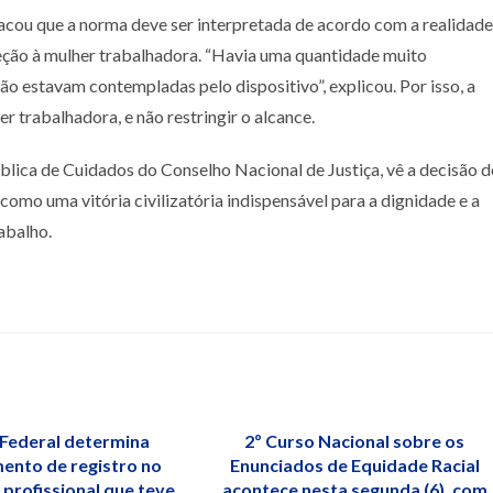
tacou que a norma deve ser interpretada de acordo com a realidade
teção à mulher trabalhadora. “Havia uma quantidade muito
o estavam contempladas pelo dispositivo”, explicou. Por isso, a
r trabalhadora, e não restringir o alcance.
ública de Cuidados do Conselho Nacional de Justiça, vê a decisão 
omo uma vitória civilizatória indispensável para a dignidade e a
abalho.
 Federal determina
2º Curso Nacional sobre os
ento de registro no
Enunciados de Equidade Racial
profissional que teve
acontece nesta segunda (6), com