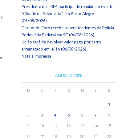
Presidente do TRF4 participa de reunião no evento
“Cidade da Advocacia”, em Porto Alegre
rs
(06/08/2026)
Diretor do Foro recebe superintendentes da Polícia
Rodoviária Federal em SC (06/08/2026)
União terá de devolver valor pago por carro
arrematado em leilão (06/08/2026)
Nota à imprensa
er
AGOSTO 2026
D
S
T
Q
Q
S
S
1
2
3
4
5
6
7
8
9
10
11
12
13
14
15
16
17
18
19
20
21
22