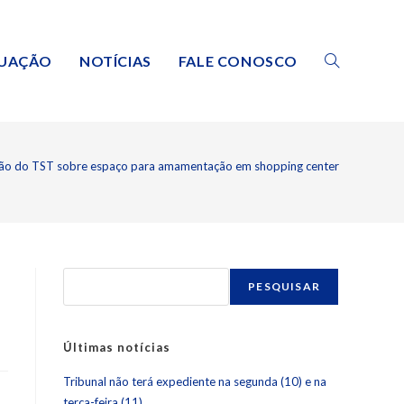
TUAÇÃO
NOTÍCIAS
FALE CONOSCO
ão do TST sobre espaço para amamentação em shopping center
PESQUISAR
Últimas notícias
Tribunal não terá expediente na segunda (10) e na
terça-feira (11)