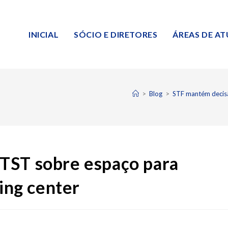
INICIAL
SÓCIO E DIRETORES
ÁREAS DE A
>
Blog
>
STF mantém decis
TST sobre espaço para
ng center