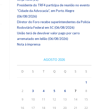
Presidente do TRF4 participa de reunião no evento
“Cidade da Advocacia”, em Porto Alegre
(06/08/2026)
Diretor do Foro recebe superintendentes da Polícia
Rodoviária Federal em SC (06/08/2026)
União terá de devolver valor pago por carro
arrematado em leilão (06/08/2026)
Nota à imprensa
AGOSTO 2026
D
S
T
Q
Q
S
S
1
2
3
4
5
6
7
8
9
10
11
12
13
14
15
16
17
18
19
20
21
22