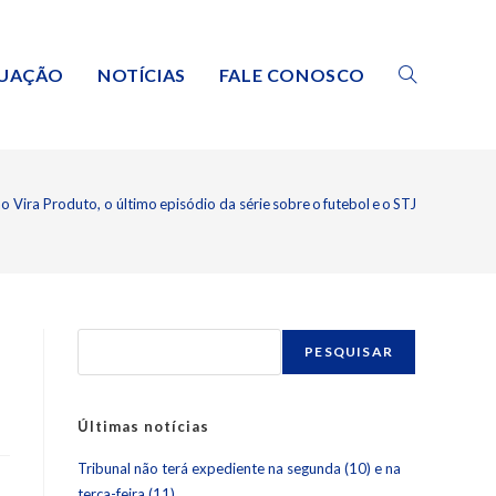
TUAÇÃO
NOTÍCIAS
FALE CONOSCO
 Vira Produto, o último episódio da série sobre o futebol e o STJ
PESQUISAR
Últimas notícias
Tribunal não terá expediente na segunda (10) e na
terça-feira (11)