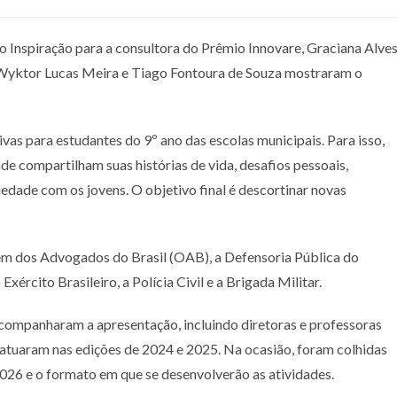
to Inspiração para a consultora do Prêmio Innovare, Graciana Alve
s Wyktor Lucas Meira e Tiago Fontoura de Souza mostraram o
ivas para estudantes do 9º ano das escolas municipais. Para isso,
ade compartilham suas histórias de vida, desafios pessoais,
ciedade com os jovens. O objetivo final é descortinar novas
rdem dos Advogados do Brasil (OAB), a Defensoria Pública do
Exército Brasileiro, a Polícia Civil e a Brigada Militar.
companharam a apresentação, incluindo diretoras e professoras
e atuaram nas edições de 2024 e 2025. Na ocasião, foram colhidas
2026 e o formato em que se desenvolverão as atividades.