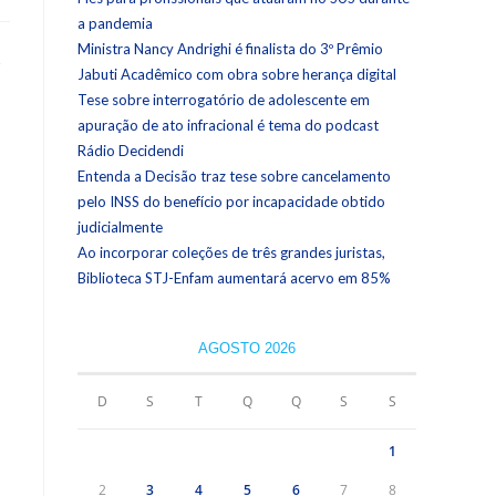
a pandemia
Ministra Nancy Andrighi é finalista do 3º Prêmio
s
Jabuti Acadêmico com obra sobre herança digital
Tese sobre interrogatório de adolescente em
apuração de ato infracional é tema do podcast
Rádio Decidendi
Entenda a Decisão traz tese sobre cancelamento
pelo INSS do benefício por incapacidade obtido
judicialmente
Ao incorporar coleções de três grandes juristas,
Biblioteca STJ-Enfam aumentará acervo em 85%
AGOSTO 2026
D
S
T
Q
Q
S
S
1
2
3
4
5
6
7
8