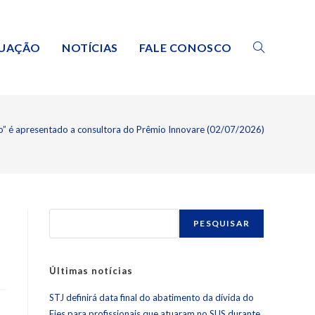
TUAÇÃO
NOTÍCIAS
FALE CONOSCO
ão” é apresentado a consultora do Prêmio Innovare (02/07/2026)
PESQUISAR
Últimas notícias
STJ definirá data final do abatimento da dívida do
Fies para profissionais que atuaram no SUS durante