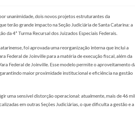
por unanimidade, dois novos projetos estruturantes da
que terão grande impacto na Seção Judiciária de Santa Catarina: a
ação da 4ª Turma Recursal dos Juizados Especiais Federais.
atarinense, foi aprovada uma reorganização interna que inclui a
ra Federal de Joinville para a matéria de execução fiscal, além da
 Vara Federal de Joinville. Esse modelo permite o aproveitamento d
 garantindo maior proximidade institucional e eficiência na gestão
gir uma sensível distorção operacional: atualmente, mais de 46 mi
lizadas em outras Seções Judiciárias, o que dificulta a gestão e a