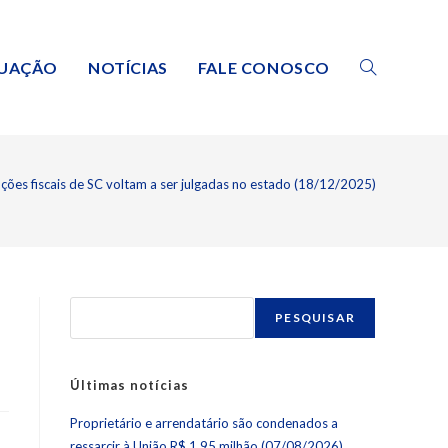
TUAÇÃO
NOTÍCIAS
FALE CONOSCO
ções fiscais de SC voltam a ser julgadas no estado (18/12/2025)
PESQUISAR
Últimas notícias
Proprietário e arrendatário são condenados a
ressarcir à União R$ 1,95 milhão (07/08/2026)