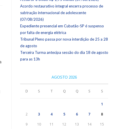
Acordo restaurativo integral encerra processo de
subtração internacional de adolescente
(07/08/2026)
Expediente presencial em Cubatão-SP é suspenso
por falta de energia elétrica
Tribunal Pleno passa por nova interdição de 25 a 28
de agosto
Terceira Turma antecipa sessão do dia 18 de agosto
para as 13h
a
AGOSTO 2026
l
D
S
T
Q
Q
S
S
1
2
3
4
5
6
7
8
9
10
11
12
13
14
15