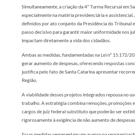
Simultaneamente, a criação da 4ª Turma Recursal em Sant
especialmente na matéria previdenciária e assistencial.
definidos por ato conjunto da Presidência do Tribunal 
passo decisivo para garantir maior uniformidade nos j
impactam diretamente a vida dos cidadãos.
Ambas as medidas, fundamentadas na Lei nº 15.172/202
gerar aumento de despesas, oferecendo respostas concr
justifica pelo fato de Santa Catarina apresentar recor
Região.
A viabilidade desses projetos integrados repousa no us
trabalho. A estratégia combina remoções, promoções e 
cargos de juiz federal substituto que poderão ser exti
rigorosamente à exigência de não aumento de despesas
Essas medidas representam um avanço na reorganização 