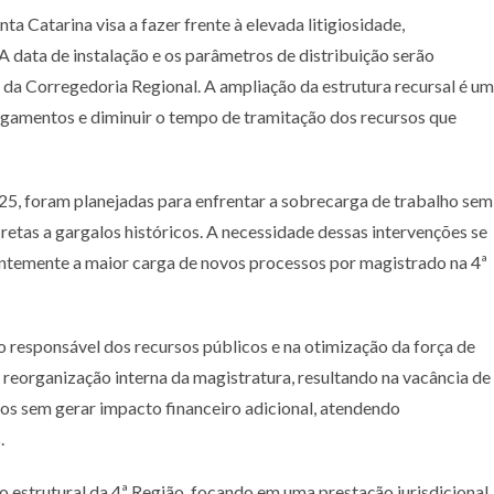
a Catarina visa a fazer frente à elevada litigiosidade,
 A data de instalação e os parâmetros de distribuição serão
e da Corregedoria Regional. A ampliação da estrutura recursal é um
ulgamentos e diminuir o tempo de tramitação dos recursos que
5, foram planejadas para enfrentar a sobrecarga de trabalho sem
etas a gargalos históricos. A necessidade dessas intervenções se
rentemente a maior carga de novos processos por magistrado na 4ª
o responsável dos recursos públicos e na otimização da força de
reorganização interna da magistratura, resultando na vacância de
ntos sem gerar impacto financeiro adicional, atendendo
.
estrutural da 4ª Região, focando em uma prestação jurisdicional