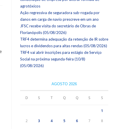
agrotóxicos
Ação regressiva de seguradora sub-rogada por
danos em carga de navio prescreve em um ano
JFSC recebe visita do secretário de Obras de
Florianópolis (05/08/2026)
TRF4 determina adequação da retenção de IR sobre
lucros e dividendos para altas rendas (05/08/2026)
e
TRF4 vai abrir inscrições para estágio de Serviço
Social na próxima segunda-feira (10/8)
(05/08/2026)
AGOSTO 2026
D
S
T
Q
Q
S
S
1
2
3
4
5
6
7
8