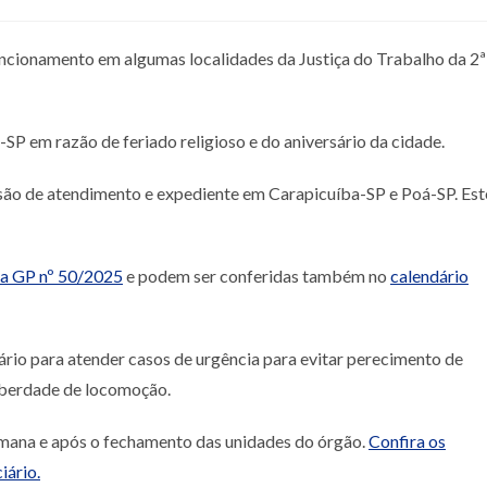
cionamento em algumas localidades da Justiça do Trabalho da 2ª
SP em razão de feriado religioso e do aniversário da cidade.
são de atendimento e expediente em Carapicuíba-SP e Poá-SP. Est
ia GP nº 50/2025
e podem ser conferidas também no
calendário
iário para atender casos de urgência para evitar perecimento de
 liberdade de locomoção.
semana e após o fechamento das unidades do órgão.
Confira os
iário.