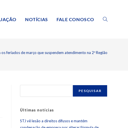
TUAÇÃO
NOTÍCIAS
FALE CONOSCO
a os feriados de março que suspendem atendimento na 2ª Região
PESQUISAR
Últimas notícias
STJ vê lesão a direitos difusos e mantém
condenação de empresa por alterar fórmula de