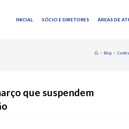
INICIAL
SÓCIO E DIRETORES
ÁREAS DE A
>
Blog
>
Confir
 março que suspendem
ão