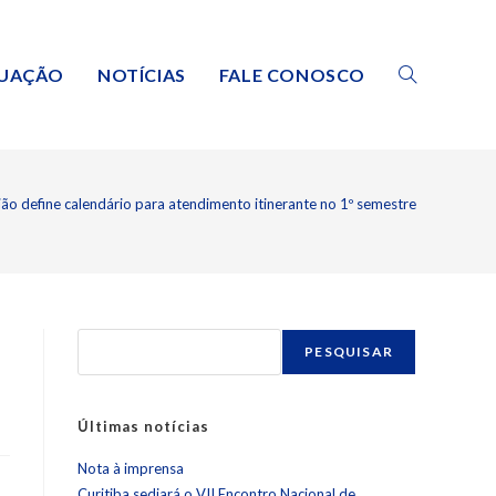
TUAÇÃO
NOTÍCIAS
FALE CONOSCO
ião define calendário para atendimento itinerante no 1º semestre
PESQUISAR
Últimas notícias
Nota à imprensa
Curitiba sediará o VII Encontro Nacional de