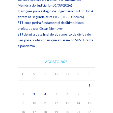
Memória do Judiciário (06/08/2026)
Inscrições para estágio de Engenharia Civil no TRF4
abrem na segunda-feira (10/8) (06/08/2026)
STJ lança pedra fundamental de último bloco
projetado por Oscar Niemeyer
STJ definirá data final do abatimento da dívida do
Fies para profissionais que atuaram no SUS durante
a pandemia
AGOSTO 2026
D
S
T
Q
Q
S
S
1
2
3
4
5
6
7
8
9
10
11
12
13
14
15
16
17
18
19
20
21
22