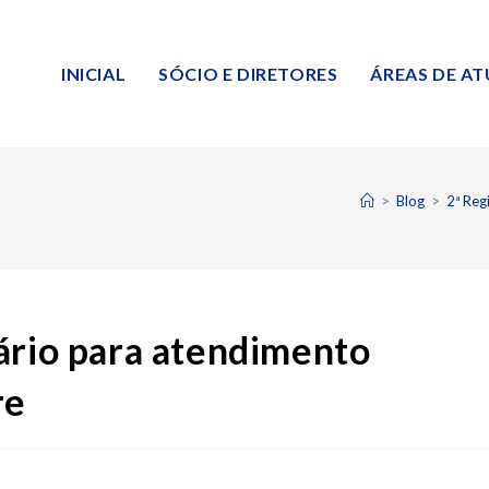
INICIAL
SÓCIO E DIRETORES
ÁREAS DE A
>
Blog
>
2ª Reg
ário para atendimento
re